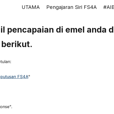
UTAMA
Pengajaran Siri FS4A
#AI
ip to main content
Skip to navigat
il pencapaian di emel anda 
berikut.
tulan:
putusan FS4A
"
sponse".