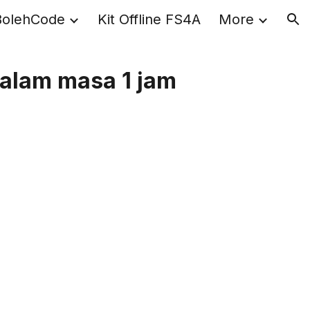
BolehCode
Kit Offline FS4A
More
ion
dalam masa 1 jam