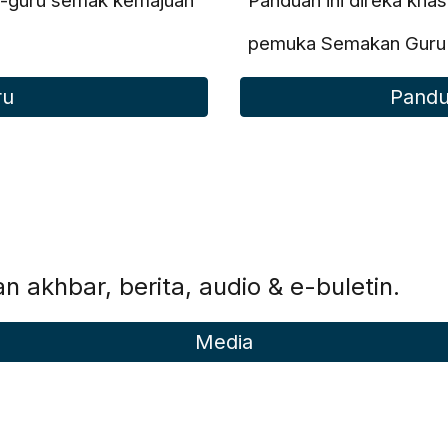
ru-guru semak kemajuan
Panduan ini direka kha
pemuka Semakan Guru t
ru
Pandu
n akhbar, berita, audio & e-buletin.
Media