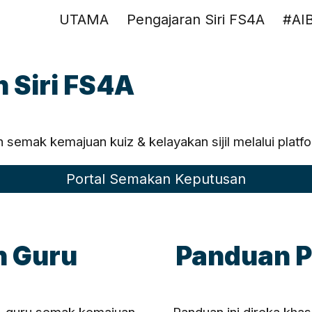
UTAMA
Pengajaran Siri FS4A
#AI
ip to main content
Skip to navigat
 Siri FS4A
semak kemajuan kuiz & kelayakan sijil melalui plat
Portal Semakan Keputusan
n Guru
Panduan P