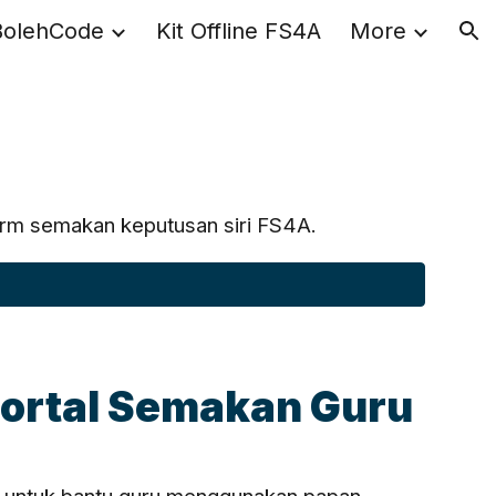
BolehCode
Kit Offline FS4A
More
ion
form semakan keputusan siri FS4A.
ortal Semakan Guru