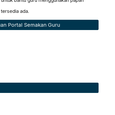
s untuk bantu guru menggunakan papan
ersedia ada.
an Portal Semakan Guru